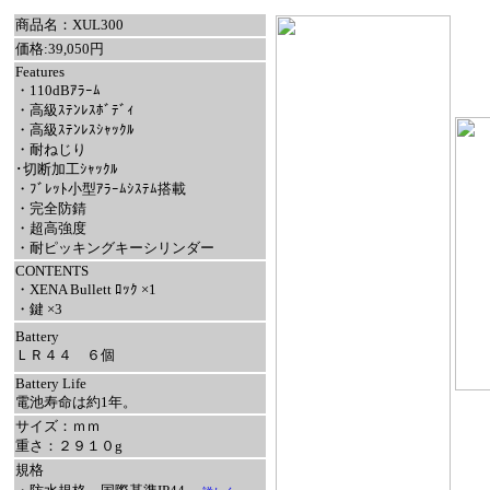
商品名：XUL300
価格:39,050円
Features
・
110dBｱﾗｰﾑ
・
高級ｽﾃﾝﾚｽﾎﾞﾃﾞｨ
・
高級ｽﾃﾝﾚｽｼｬｯｸﾙ
・
耐ねじり
･切断加工ｼｬｯｸﾙ
・
ﾌﾞﾚｯﾄ小型ｱﾗｰﾑｼｽﾃﾑ搭載
・
完全防錆
・
超高強度
・
耐ピッキングキーシリンダー
CONTENTS
・
XENA Bullett ﾛｯｸ ×1
・鍵
×3
Battery
ＬＲ４４ ６個
Battery Life
電池寿命は約1年。
サイズ：ｍｍ
重さ：２９１０g
規格