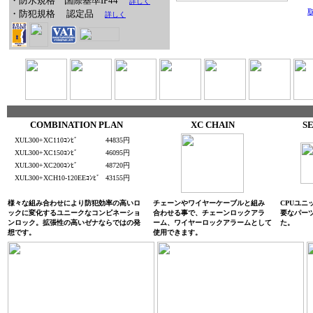
・防水規格 国際基準IP44
詳しく
・防犯規格
認定品
詳しく
COMBINATION PLAN
XC CHAIN
S
XUL300+XC110ｺﾝﾋﾞ
44835円
XUL300+XC150ｺﾝﾋﾞ
46095円
XUL300+XC200ｺﾝﾋﾞ
48720円
XUL300+XCH10-120EEｺﾝﾋﾞ
43155円
様々な組み合わせにより防犯効率の高いロ
チェーンやワイヤーケーブルと組み
CPUユニ
ックに変化するユニークなコンビネーショ
合わせる事で、チェーンロックアラ
要なパー
ンロック。拡張性の高いゼナならではの発
ーム、ワイヤーロックアラームとして
た。
想です。
使用できます。