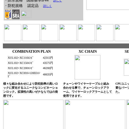
・防水規格 国際基準IP44
詳しく
・防犯規格
認定品
詳しく
COMBINATION PLAN
XC CHAIN
S
XUL102+XC110ｺﾝﾋﾞ
42315円
XUL102+XC150ｺﾝﾋﾞ
43575円
XUL102+XC200ｺﾝﾋﾞ
46200円
XUL102+XCH10-120EEｺﾝ
40635円
ﾋﾞ
様々な組み合わせにより防犯効率の高いロ
チェーンやワイヤーケーブルと組み
CPUユニ
ックに変化するユニークなコンビネーショ
合わせる事で、チェーンロックアラ
要なパー
ンロック。拡張性の高いゼナならではの発
ーム、ワイヤーロックアラームとして
た。
想です。
使用できます。