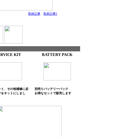
取材記事
取材記事2
ERVICE KIT
BATTERY PACK
ット、その他補修に必
別売りバッテリーパック
ツをキットにしまし
お得なセットで販売します