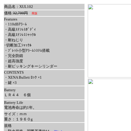
商品名：XUL102
価格:
32,700円
廃版
Features
・110dBｱﾗｰﾑ
・高級ｽﾃﾝﾚｽﾎﾞﾃﾞｨ
・高級ｽﾃﾝﾚｽｼｬｯｸﾙ
・耐ねじり
･切断加工ｼｬｯｸﾙ
・ﾌﾞﾚｯﾄ小型ｱﾗｰﾑｼｽﾃﾑ搭載
・完全防錆
・超高強度
・耐ピッキングキーシリンダー
CONTENTS
・XENA Bullett ﾛｯｸ ×1
・鍵 ×3
Battery
ＬＲ４４ ６個
Battery Life
電池寿命は約1年。
サイズ：ｍｍ
重さ：１９６０g
規格